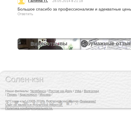
Галина П.
28.05.2014 в 21:18
Большое спасибо за профессионализм и адекватные цены
Ответить
Видеоотзывы
Бумажные отзы
Солен-кзн
Наши филиалы:
Челябинск
/
Ростов-на-Дону
/
Уфа
/
Волгоград
/
Пермь
/
Красноярск
/
Москва
/
© "Солен-кзн" (2003-2015). Все права защищены.
Внимание!
Сайт не является публичной офертой.
Политика конфиденциальности.