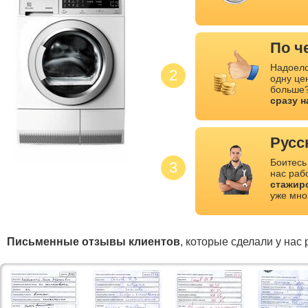
По ч
Надоело
2
одну це
больше?
сразу 
Русс
Боитесь
3
нас раб
стажир
уже мно
Письменные отзывы клиентов
, которые сделали у нас 