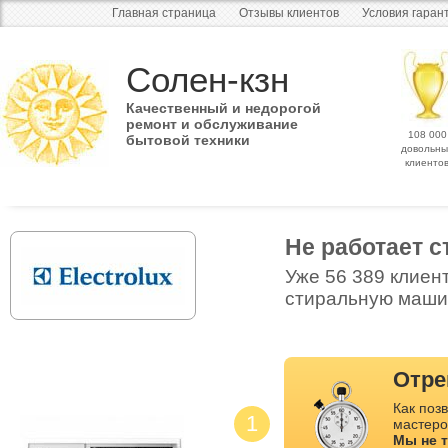
Главная страница
Отзывы клиентов
Условия гаран
Солен-кзн
Качественный и недорогой
ремонт и обслуживание
108 000
бытовой техники
довольны
клиенто
Не работает 
Уже 56 389 клиен
стиральную машин
Отре
Как позв
1
мастеро
Мы не 