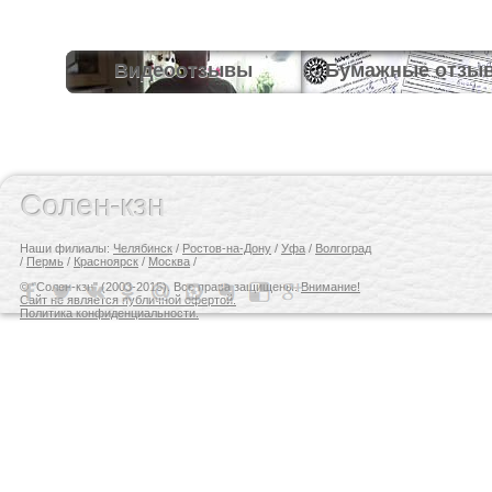
Видеоотзывы
Бумажные отзы
Солен-кзн
Наши филиалы:
Челябинск
/
Ростов-на-Дону
/
Уфа
/
Волгоград
/
Пермь
/
Красноярск
/
Москва
/
© "Солен-кзн" (2003-2015). Все права защищены.
Внимание!
Сайт не является публичной офертой.
Политика конфиденциальности.