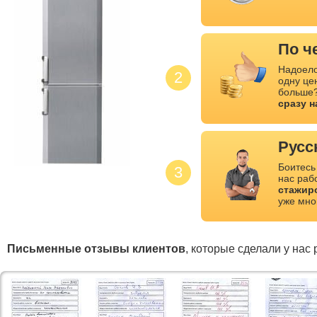
По ч
Надоело
2
одну це
больше?
сразу 
Русс
Боитесь
3
нас раб
стажир
уже мно
Письменные отзывы клиентов
, которые сделали у нас 