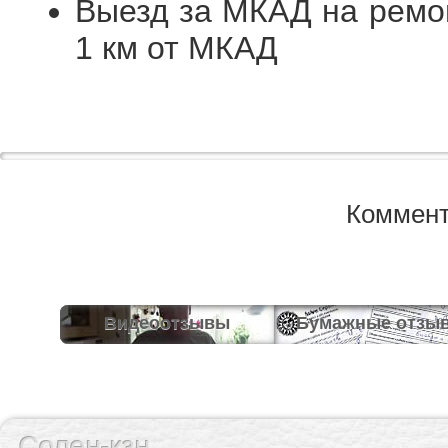
Выезд за МКАД на ремон
1 км от МКАД
Коммент
Видеоотзывы
Бумажные отзы
Солен-кзн