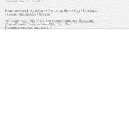
Наши филиалы:
Челябинск
/
Ростов-на-Дону
/
Уфа
/
Волгоград
/
Пермь
/
Красноярск
/
Москва
/
© "Солен-кзн" (2003-2015). Все права защищены.
Внимание!
Сайт не является публичной офертой.
Политика конфиденциальности.