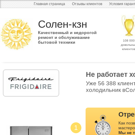
Главная страница
Отзывы клиентов
Условия гаран
Солен-кзн
Качественный и недорогой
ремонт и обслуживание
108 000
бытовой техники
довольны
клиенто
Не работает 
Уже 56 388 клиен
холодильник вСол
Отре
Как позв
1
мастеро
Мы не 